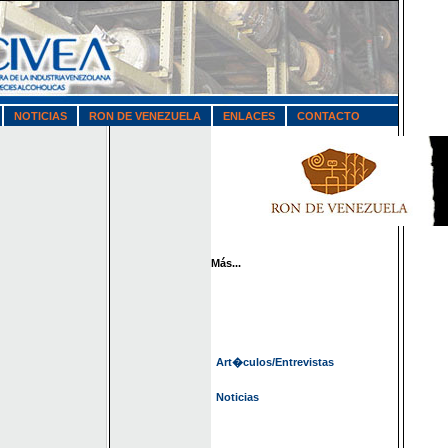
NOTICIAS
RON DE VENEZUELA
ENLACES
CONTACTO
Novedades
Archivo
Más...
Art�culos/Entrevistas
Noticias